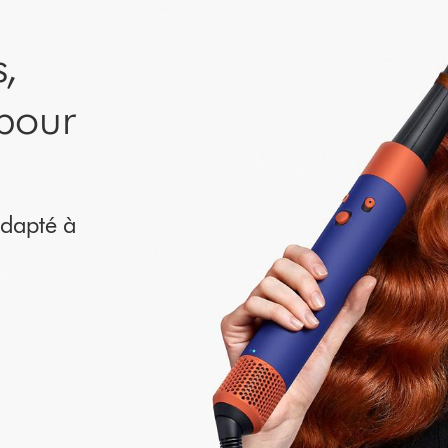
,
 pour
adapté à