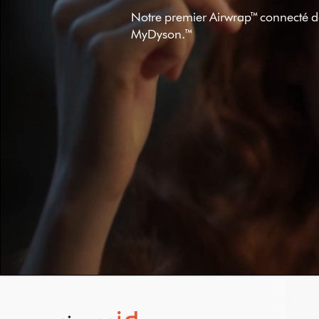
Notre premier Airwrap™ connecté dot
MyDyson.™