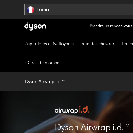
Sauter
France
les
pages
Prendre un rendez-vous
Aspirateurs et Nettoyeurs
Soin des cheveux
Traite
Offres du moment
Dyson Airwrap i.d.™
Dyson Airwrap i.d.™