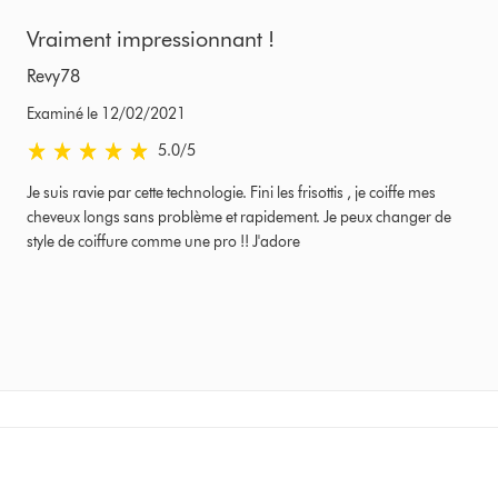
Vraiment impressionnant !
Revy78
Examiné le 12/02/2021
5.0 stars out of 5 from Examiné le 12/02/2021 Avis
5.0
/5
Je suis ravie par cette technologie. Fini les frisottis , je coiffe mes
cheveux longs sans problème et rapidement. Je peux changer de
style de coiffure comme une pro !! J'adore