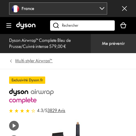
Sauter
France
les
pages
Votre
panier
Rechercher
est
des
vide
Dyson Airwrap™ Complete Bleu de
produits
Me prévenir
Prusse/Cuivré intense 579,00 €
Multi-styler Airwrap™
Exclusivité Dyson.fr
4.3 stars out of 5 from 3829
4.3
/5
3829 Avis
Avis