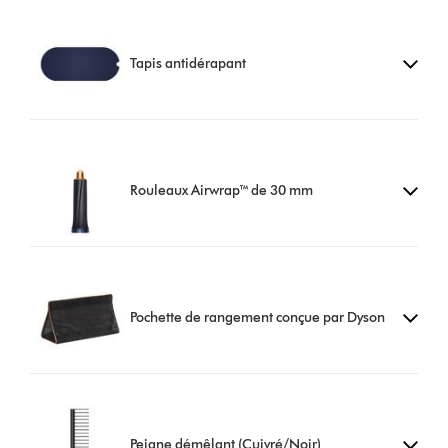
Tapis antidérapant
Rouleaux Airwrap™ de 30 mm
Pochette de rangement conçue par Dyson
Peigne démêlant (Cuivré/Noir)