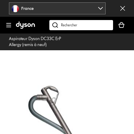
Sauter
France
les
pages
Votre
panier
Rechercher
est
des
Aspirateur Dyson DC33C ErP
vide
produits
Allergy (remis à neuf)