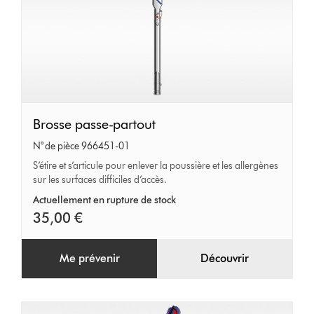
Brosse
Brosse passe-partout
passe-
N° de pièce 966451-01
partout
S’étire et s’articule pour enlever la poussière et les allergènes
sur les surfaces difficiles d’accès.
Actuellement en rupture de stock
35,00 €
Me prévenir
Découvrir