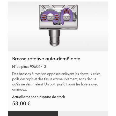
Brosse
Brosse rotative auto-démêlante
rotative
N° de pièce 925067-01
auto-
Des brosses à rotation opposée enlèvent les cheveux et les
poils des tapis et des tissus d’ameublement, sans risque
démêlante
qu’ils ne s’emmêlent. Un outil parfait pour les foyers avec
animaux.
Actuellement en rupture de stock
53,00 €