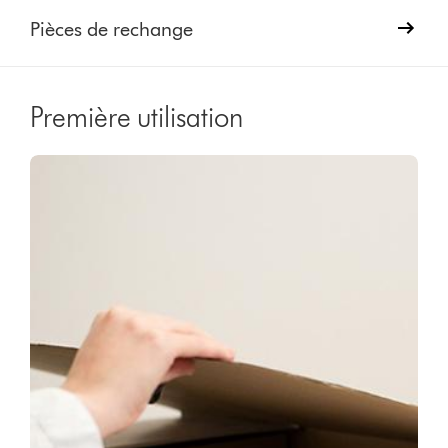
Pièces de rechange
Première utilisation
Video
Afficher
Transcript
la
transcription
de
la
vidéo