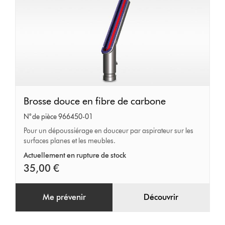
Brosse
Brosse douce en fibre de carbone
douce
N° de pièce 966450-01
en
Pour un dépoussiérage en douceur par aspirateur sur les
surfaces planes et les meubles.
fibre
de
Actuellement en rupture de stock
35,00 €
carbone
Me prévenir
Découvrir