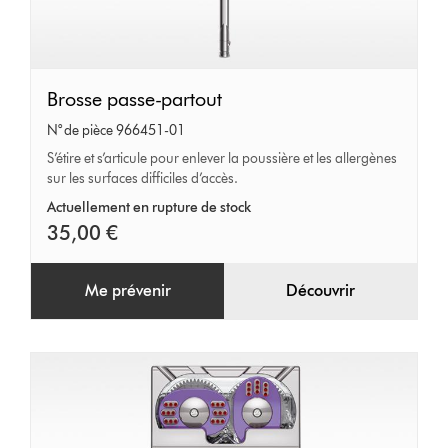
Brosse
Brosse passe-partout
passe-
N° de pièce 966451-01
partout
S’étire et s’articule pour enlever la poussière et les allergènes
sur les surfaces difficiles d’accès.
Actuellement en rupture de stock
35,00 €
Me prévenir
Découvrir