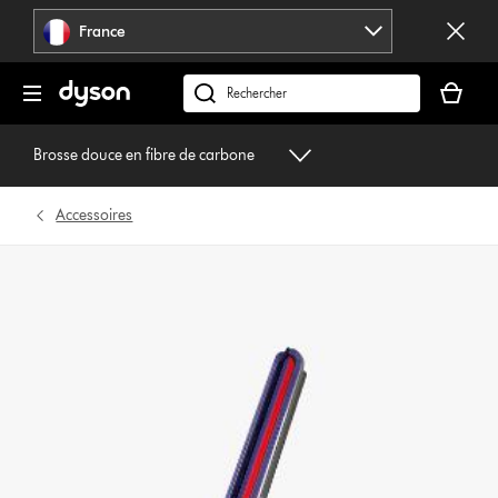
Sauter
France
les
pages
Votre
panier
Rechercher
est
des
vide
produits
Brosse douce en fibre de carbone
Accessoires