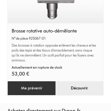
Brosse
Brosse rotative auto-démêlante
rotative
N° de pièce 925067-01
auto-
Des brosses à rotation opposée enlèvent les cheveux et les
poils des tapis et des tissus d’ameublement, sans risque
démêlante
qu’ils ne s’emmêlent. Un outil parfait pour les foyers avec
animaux.
Actuellement en rupture de stock
53,00 €
Me prévenir
Découvrir
Achetez directement sur Dyson.fr