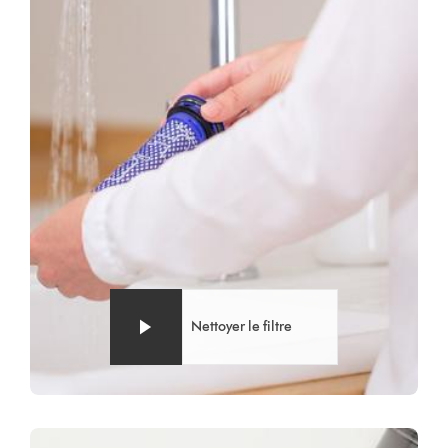
de
la
vidéo
Nettoyer le filtre