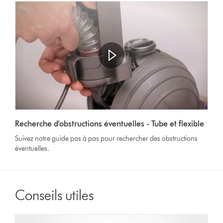
Afficher
la
Video
transcription
Recherche d'obstructions éventuelles - Tube et flexible
Transcript
de
Suivez notre guide pas à pas pour rechercher des obstructions
la
éventuelles.
vidéo
Conseils utiles