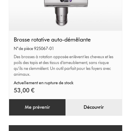
Brosse
Brosse rotative auto-démêlante
rotative
N° de pièce 925067-01
auto-
Des brosses à rotation opposée enlèvent les cheveux et les
poils des tapis et des tissus d’ameublement, sans risque
démêlante
qu’ils ne s’emmêlent. Un outil parfait pour les foyers avec
animaux.
Actuellement en rupture de stock
53,00 €
Me prévenir
Découvrir