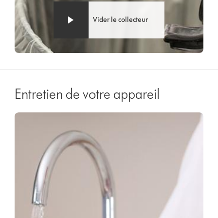
Vider le collecteur
Entretien de votre appareil
Video
Afficher
Transcript
la
transcription