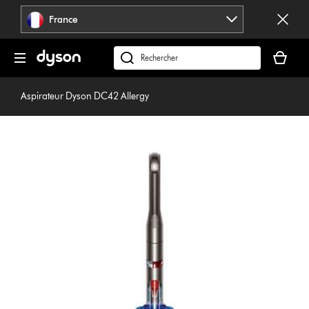
Sauter
France
les
pages
Votre
panier
Rechercher
est
des
vide
produits
Aspirateur Dyson DC42 Allergy