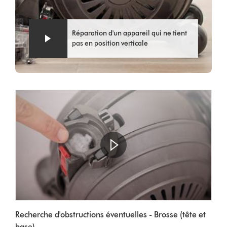
Réparation d'un appareil qui ne tient
pas en position verticale
Afficher
la
Video
transcription
Recherche d'obstructions éventuelles - Brosse (tête et
Transcript
de
base).