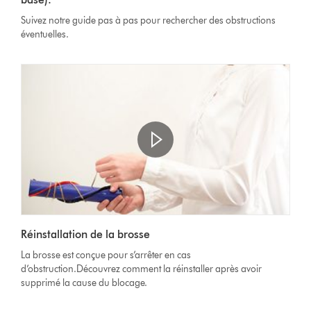
la
vidéo
Suivez notre guide pas à pas pour rechercher des obstructions
éventuelles.
Afficher
la
Video
transcription
Réinstallation de la brosse
Transcript
de
La brosse est conçue pour s’arrêter en cas
la
d’obstruction.Découvrez comment la réinstaller après avoir
vidéo
supprimé la cause du blocage.