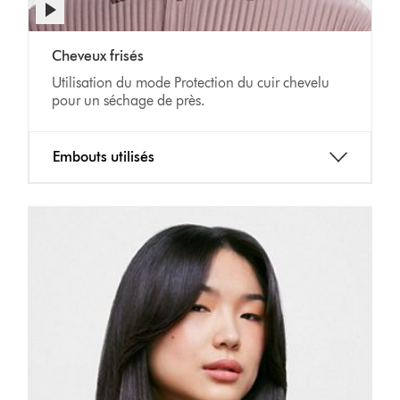
la
transcription
Video
de
Cheveux frisés
Transcript
la
Utilisation du mode Protection du cuir chevelu
vidéo
pour un séchage de près.
Embouts utilisés