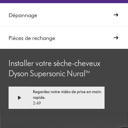
Dépannage
Pièces de rechange
Installer votre sèche-cheveux
Dyson Supersonic Nural™
Video
Afficher
Regardez notre vidéo de prise en main
Transcript
la
rapide.
transcription
2:49
de
la
vidéo