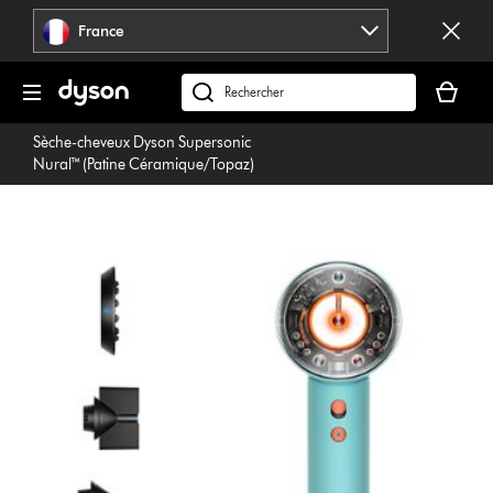
Sauter
France
les
pages
Votre
panier
Rechercher
est
des
Sèche-cheveux Dyson Supersonic
vide
produits
Nural™ (Patine Céramique/Topaz)