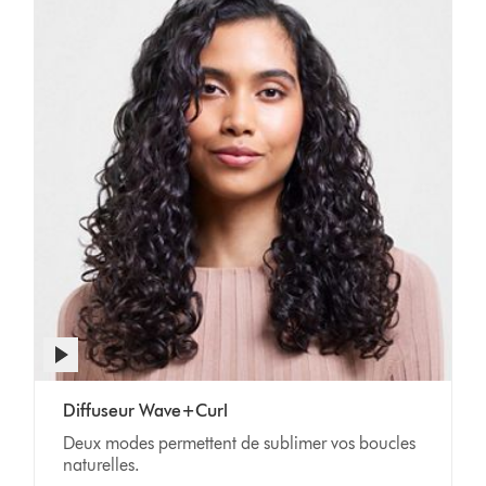
Afficher
la
transcription
Video
de
Diffuseur Wave+Curl
Transcript
la
Deux modes permettent de sublimer vos boucles
vidéo
naturelles.