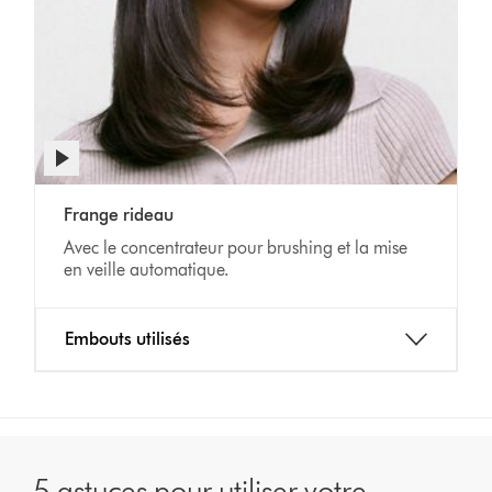
Afficher
la
transcription
Video
de
Frange rideau
Transcript
la
Avec le concentrateur pour brushing et la mise
vidéo
en veille automatique.
Embouts utilisés
5 astuces pour utiliser votre