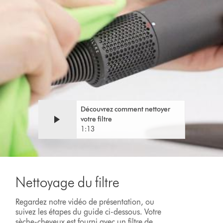
Video
Afficher
Transcript
la
transcription
de
la
vidéo
Découvrez comment nettoyer
votre filtre
1:13
Nettoyage du filtre
Regardez notre vidéo de présentation, ou
suivez les étapes du guide ci-dessous. Votre
sèche-cheveux est fourni avec un filtre de