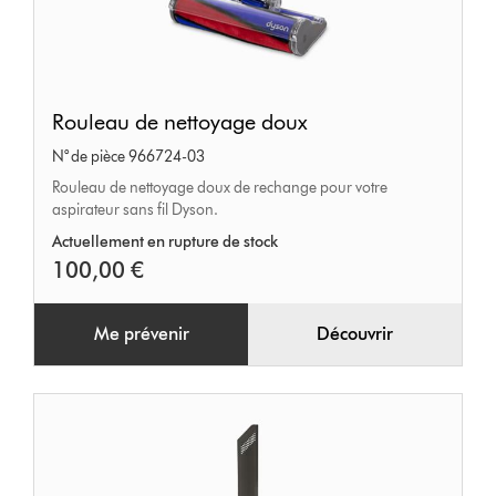
Rouleau
Rouleau de nettoyage doux
de
N° de pièce 966724-03
nettoyage
Rouleau de nettoyage doux de rechange pour votre
doux
aspirateur sans fil Dyson.
Actuellement en rupture de stock
100,00 €
Me prévenir
Découvrir