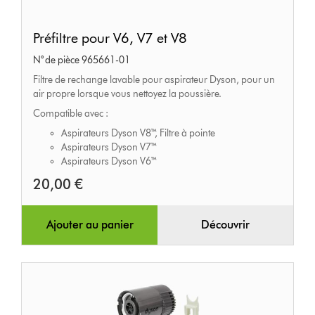
Préfiltre
Préfiltre pour V6, V7 et V8
pour
N° de pièce 965661-01
V6,
Filtre de rechange lavable pour aspirateur Dyson, pour un
V7
air propre lorsque vous nettoyez la poussière.
et
Compatible avec :
V8
Aspirateurs Dyson V8™, Filtre à pointe
Aspirateurs Dyson V7™
Aspirateurs Dyson V6™
20,00 €
Ajouter au panier
Découvrir