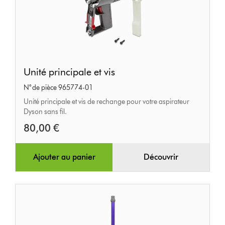
Unité
Unité principale et vis
principale
N° de pièce 965774-01
et
Unité principale et vis de rechange pour votre aspirateur
vis
Dyson sans fil.
80,00 €
Ajouter au panier
Découvrir