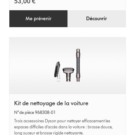
53,00 €
Me prévenir
Découvrir
Kit
Kit de nettoyage de la voiture
de
N° de pièce 968308-01
nettoyage
Trois accessoires Dyson pour nettoyer efficacement les
espaces difficiles d’accès dans la voiture : brosse douce,
de
long suceur et brosse rigide nettoyante.