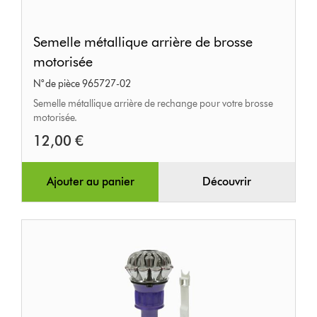
Semelle
Semelle métallique arrière de brosse
métallique
motorisée
arrière
N° de pièce 965727-02
de
Semelle métallique arrière de rechange pour votre brosse
brosse
motorisée.
motorisée
12,00 €
Ajouter au panier
Découvrir