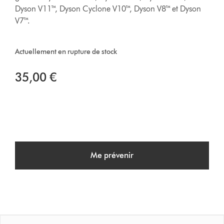
Dyson V11™, Dyson Cyclone V10™, Dyson V8™ et Dyson
V7™.
Actuellement en rupture de stock
35,00 €
Me prévenir