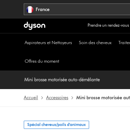
Sauter
France
les
pages
Prendre un rendez-vous
Aspirateurs et Nettoyeurs
Soin des cheveux
Traite
Offres du moment
Mini brosse motorisée auto-démêlante
Accueil
Accessoires
Mini brosse motorisée au
Spécial cheveux/poils d'animaux