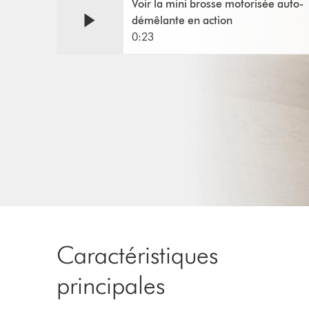
Voir la mini brosse motorisée auto-
la
Transcript
démêlante en action
transcription
de
0:23
la
vidéo
Caractéristiques
principales