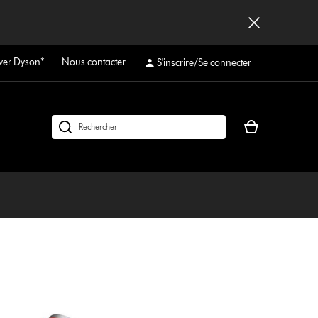
ver Dyson*
Nous contacter
S'inscrire/Se connecter
Votre
Rechercher
panier
des
est
produits
vide