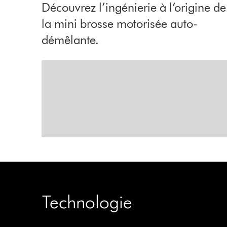
Découvrez l’ingénierie à l’origine de
la mini brosse motorisée auto-
démêlante.
Moteur intégré
Fait tourner le rouleau jusqu’à 3 500 fois par
minute pour éliminer la saleté incrustée.
Caractéristique suivante
Technologie