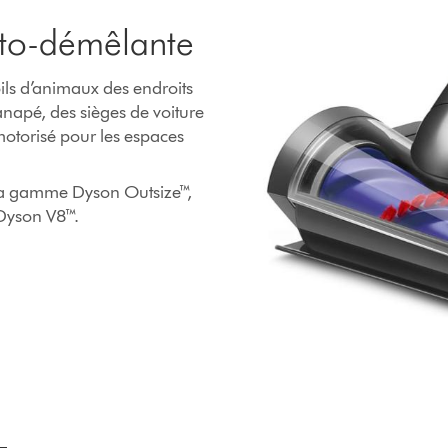
uto-démêlante
ils d’animaux des endroits
napé, des sièges de voiture
motorisé pour les espaces
e la gamme Dyson Outsize™,
Dyson V8™.