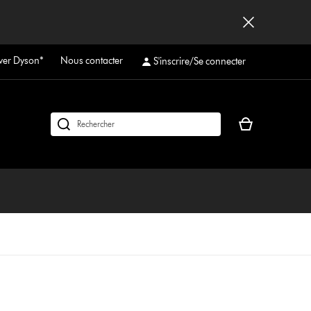
ver Dyson*
Nous contacter
S'inscrire/Se connecter
Votre
Rechercher
panier
des
est
produits
vide