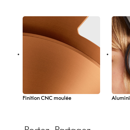
Finition CNC moulée
Alumini
Portez. Partagez.