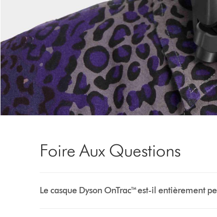
a
slide
with
the
slide
dots.
Foire Aux Questions
Le casque Dyson OnTrac™ est-il entièrement pe