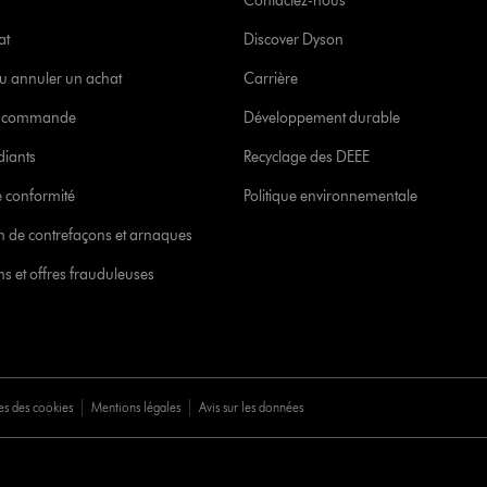
Contactez-nous
at
Discover Dyson
u annuler un achat
Carrière
re commande
Développement durable
diants
Recyclage des DEEE
 conformité
Politique environnementale
ion de contrefaçons et arnaques
s et offres frauduleuses
es des cookies
Mentions légales
Avis sur les données