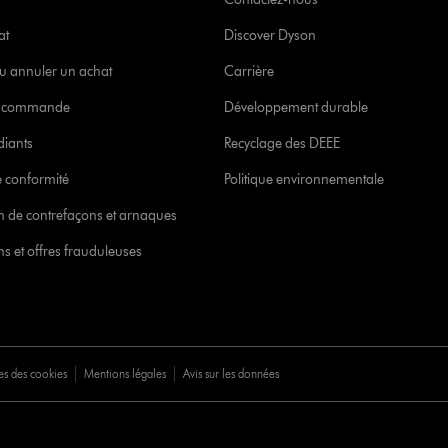
at
Discover Dyson
u annuler un achat
Carrière
re commande
Développement durable
diants
Recyclage des DEEE
 conformité
Politique environnementale
ion de contrefaçons et arnaques
s et offres frauduleuses
es des cookies
Mentions légales
Avis sur les données