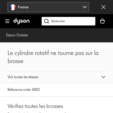
Sauter
France
les
pages
Votre
panier
Rechercher
est
des
vide
produits
Dyson Outsize
Le cylindre rotatif ne tourne pas sur la
brosse
Voir toutes les étapes
Reference code:
XKB2
Vérifiez toutes les brosses