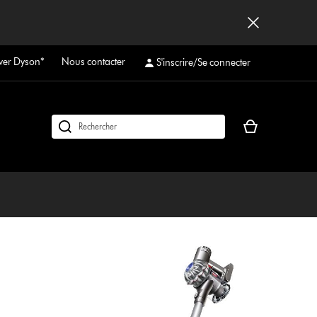
ver Dyson*
Nous contacter
S'inscrire/Se connecter
Votre
Rechercher
panier
des
est
produits
vide