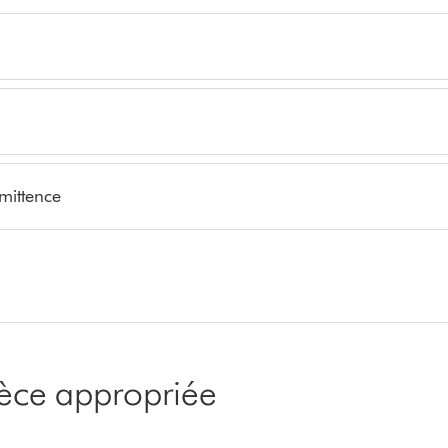
rmittence
pièce appropriée