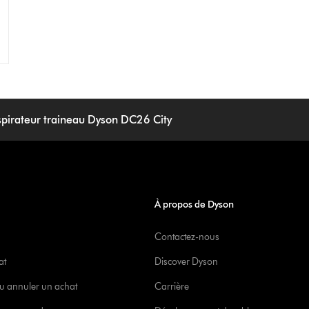
spirateur traineau Dyson DC26 City
À propos de Dyson
Contactez-nous
at
Discover Dyson
u annuler un achat
Carrière