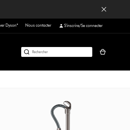
ver Dyson*
Nous contacter
S'inscrire/Se connecter
Votre
Rechercher
panier
des
est
produits
vide