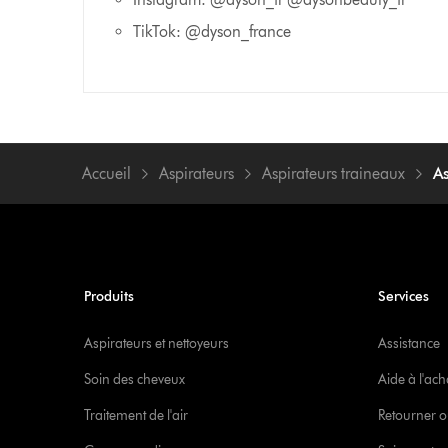
TikTok: @dyson_france
Accueil
Aspirateurs
Aspirateurs traineaux
A
Produits
Services
Aspirateurs et nettoyeurs
Assistance
Soin des cheveux
Aide à l'ach
Traitement de l'air
Retourner o