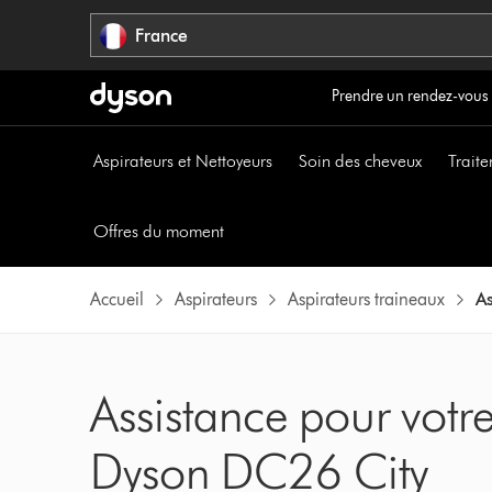
Sauter
France
les
pages
Prendre un rendez-vous
Aspirateurs et Nettoyeurs
Soin des cheveux
Traite
Offres du moment
Accueil
Aspirateurs
Aspirateurs traineaux
A
Assistance pour votre
Dyson DC26 City