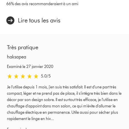
66% des avis recommanderaient à un ami
Lire tous les avis
Très pratique
haksapea
Examiné le 27 janvier 2020
5.0 stars out of 5 from Examiné le 27 janvier 2020 Avis
5.0
/5
Je l'utilise depuis 1 mois, j'en suis très satisfait. Il est d'une part très
compact, léger et ne prend pas de place, il s'intègre très bien dans le
décor par son design sobre. Il est surtout très efficace, je l'utilise en
chauffage d'appoint dans mon salon, ce qui m'évite d'allumer le
chauffage électrique en permanence. Utile aussi pour sécher plus
rapidement le linge en hiv...