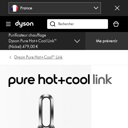
Sauter
France
les
pages
Votre
panier
Rechercher
est
des
Purificateur chauffage
vide
produits
Dyson Pure Hot+Cool Link™
Me prévenir
(Nickel) 479,00 €
Dyson Pure Hot+Cool™ Link