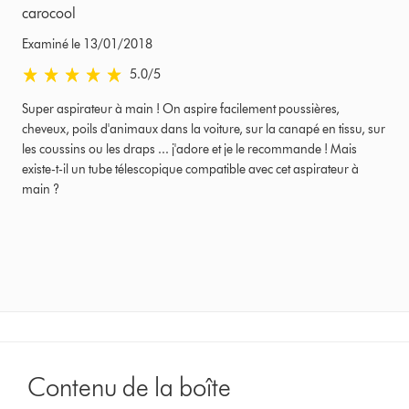
carocool
Examiné le 13/01/2018
5.0 stars out of 5 from Examiné le 13/01/2018 Avis
5.0
/5
Super aspirateur à main ! On aspire facilement poussières,
cheveux, poils d'animaux dans la voiture, sur la canapé en tissu, sur
les coussins ou les draps ... j'adore et je le recommande ! Mais
existe-t-il un tube télescopique compatible avec cet aspirateur à
main ?
Contenu de la boîte