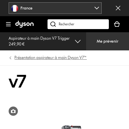
Sauter
France
les
pages
Votre
panier
Rechercher
est
des
vide
Aspirateur à main Dyson V7 Trigger
produits
Me prévenir
249,90 €
Présentation aspirateur à main Dyson V7™