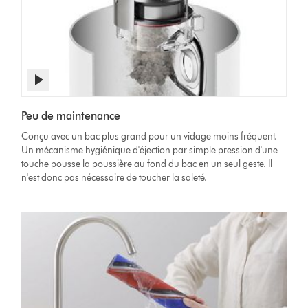
Afficher
la
Video
transcription
Peu de maintenance
Transcript
de
la
Conçu avec un bac plus grand pour un vidage moins fréquent.
vidéo
Un mécanisme hygiénique d'éjection par simple pression d'une
touche pousse la poussière au fond du bac en un seul geste. Il
n'est donc pas nécessaire de toucher la saleté.