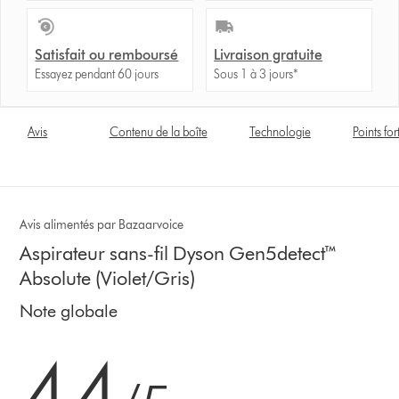
Satisfait ou remboursé
Livraison gratuite
Essayez pendant 60 jours
Sous 1 à 3 jours*
Avis
Contenu de la boîte
Technologie
Points for
Avis alimentés par Bazaarvoice
Aspirateur sans-fil Dyson Gen5detect™
Absolute (Violet/Gris)
Note globale
4.4 stars out of 5 from 7131 Avis
4.4