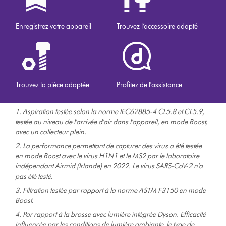
Enregistrez votre appareil
Trouvez l’accessoire adapté
Trouvez la pièce adaptée
Profitez de l'assistance
1. Aspiration testée selon la norme IEC62885-4 CL5.8 et CL5.9,
testée au niveau de l'arrivée d'air dans l'appareil, en mode Boost,
avec un collecteur plein.
2. La performance permettant de capturer des virus a été testée
en mode Boost avec le virus H1N1 et le MS2 par le laboratoire
indépendant Airmid (Irlande) en 2022. Le virus SARS-CoV-2 n'a
pas été testé.
3. Filtration testée par rapport à la norme ASTM F3150 en mode
Boost.
4. Par rapport à la brosse avec lumière intégrée Dyson. Efficacité
influencée par les conditions de lumière ambiante, le type de