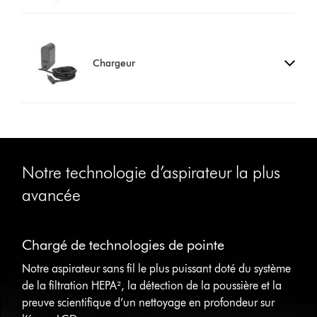
Chargeur
Notre technologie d’aspirateur la plus
avancée
This
is
Chargé de technologies de pointe
a
carousel
Notre aspirateur sans fil le plus puissant doté du système
with
de la filtration HEPA², la détection de la poussière et la
slides.
preuve scientifique d’un nettoyage en profondeur sur
Use