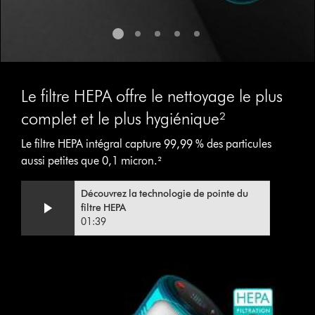
Le filtre HEPA offre le nettoyage le plus
complet et le plus hygiénique²
Le filtre HEPA intégral capture 99,99 % des particules
aussi petites que 0,1 micron.²
Video
Afficher
Découvrez la technologie de pointe du
Transcript
la
filtre HEPA
transcription
01:39
de
la
vidéo