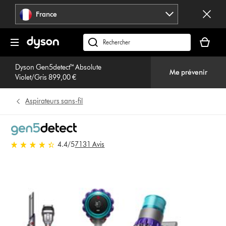
Sauter
France
les
pages
Votre
panier
Rechercher
est
des
vide
Dyson Gen5detect™ Absolute
produits
Me prévenir
Violet/Gris 899,00 €
Aspirateurs sans-fil
4.4 stars out of 5 from 7131
4.4
/5
7131 Avis
Avis