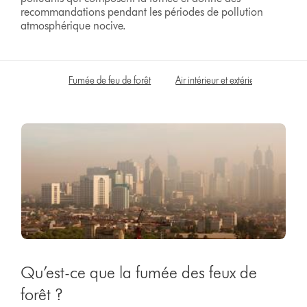
recommandations pendant les périodes de pollution
atmosphérique nocive.
Fumée de feu de forêt
Air intérieur et extérieur
Reste
Qu’est-ce que la fumée des feux de
forêt ?