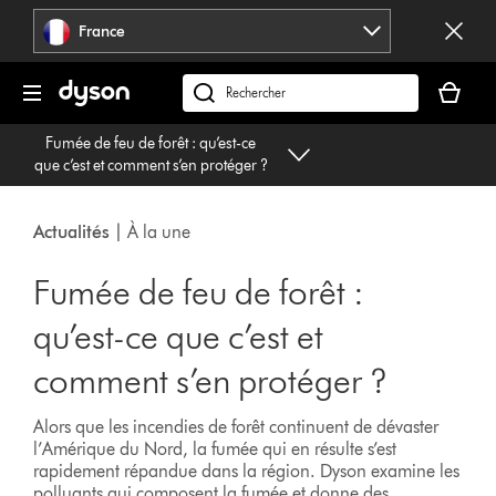
Sauter
France
les
pages
Votre
panier
Rechercher
est
des
Fumée de feu de forêt : qu’est-ce
vide
produits
que c’est et comment s’en protéger ?
Actualités
| À la une
Fumée de feu de forêt :
qu’est-ce que c’est et
comment s’en protéger ?
Alors que les incendies de forêt continuent de dévaster
l’Amérique du Nord, la fumée qui en résulte s’est
rapidement répandue dans la région. Dyson examine les
polluants qui composent la fumée et donne des