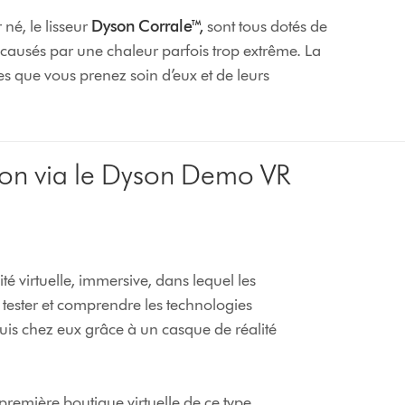
r né, le lisseur
Dyson Corrale™,
sont tous dotés de
causés par une chaleur parfois trop extrême. La
es que vous prenez soin d’eux et de leurs
yson via le Dyson Demo VR
té virtuelle, immersive, dans lequel les
, tester et comprendre les technologies
is chez eux grâce à un casque de réalité
 première boutique virtuelle de ce type,