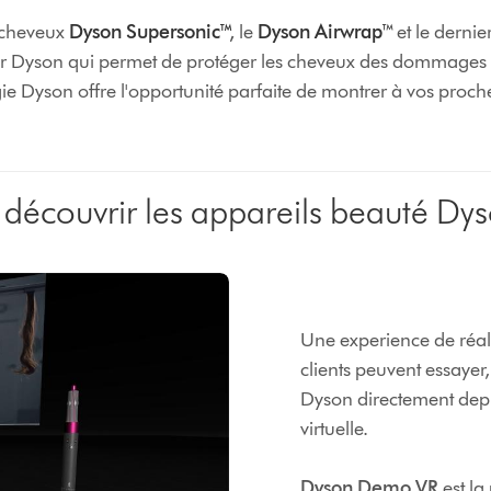
e-cheveux
Dyson Supersonic™
,
le
Dyson Airwrap
™
et le dernie
leur Dyson qui permet de protéger les cheveux des dommages 
gie Dyson offre l'opportunité parfaite de montrer à vos proch
e découvrir les appareils beauté D
Une experience de réali
clients peuvent essayer
Dyson directement depu
virtuelle.
Dyson Demo VR
est la