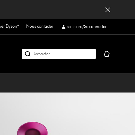
ver Dyson*
Nous contacter
S'inscrire/Se connecter
Votre
Rechercher
panier
des
est
produits
vide