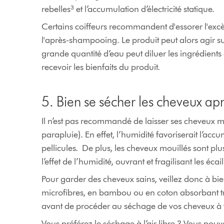
rebelles³ et l’accumulation d’électricité statique.
Certains coiffeurs recommandent d'essorer l'excès
l'après-shampooing. Le produit peut alors agir s
grande quantité d’eau peut diluer les ingrédient
recevoir les bienfaits du produit.
5. Bien se sécher les cheveux a
Il n’est pas recommandé de laisser ses cheveux 
parapluie). En effet, l’humidité favoriserait l’ac
pellicules. De plus, les cheveux mouillés sont plu
l’effet de l’humidité, ouvrant et fragilisant les éca
Pour garder des cheveux sains, veillez donc à bien
microfibres, en bambou ou en coton absorbant trè
avant de procéder au séchage de vos cheveux à
Vous préférez le séchage à l’air libre ? Vous pou