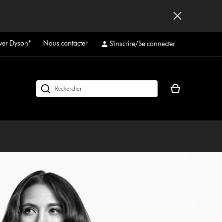
ver Dyson*
Nous contacter
S'inscrire/Se connecter
Votre
Rechercher
panier
des
est
produits
vide