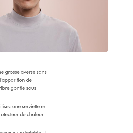
ne grosse averse sans
l’apparition de
fibre gonfle sous
lisez une serviette en
rotecteur de chaleur
eveux au préalable. Il