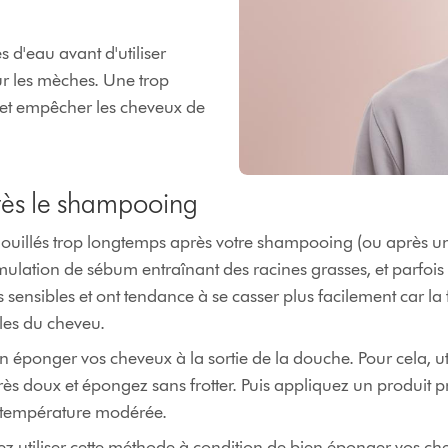
 d'eau avant d'utiliser
ur les mèches. Une trop
s et empêcher les cheveux de
près le shampooing
mouillés trop longtemps après votre shampooing (ou après u
cumulation de sébum entraînant des racines grasses, et parfois 
s sensibles et ont tendance à se casser plus facilement car la 
illes du cheveu.
 éponger vos cheveux à la sortie de la douche. Pour cela, uti
s doux et épongez sans frotter. Puis appliquez un produit p
 température modérée.
vez utiliser cette méthode à condition de bien éponger vos ch