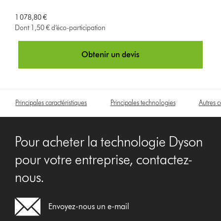
p
t
1 078,80 €
Dont 1,50 € d’éco-participation
i
o
Obtenir un devis
n
s
Principales caractéristiques
Principales technologies
Autres c
Pour acheter la technologie Dyson
pour votre entreprise, contactez-
nous.
Envoyez-nous un e-mail