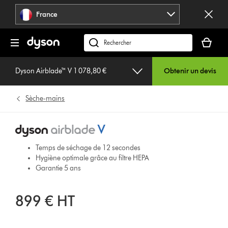
Sauter
France
les
pages
Votre
panier
Rechercher
est
des
vide
produits
Dyson Airblade™ V 1 078,80 €
Obtenir un devis
Sèche-mains
Temps de séchage de 12 secondes
Hygiène optimale grâce au filtre HEPA
Garantie 5 ans
899 € HT