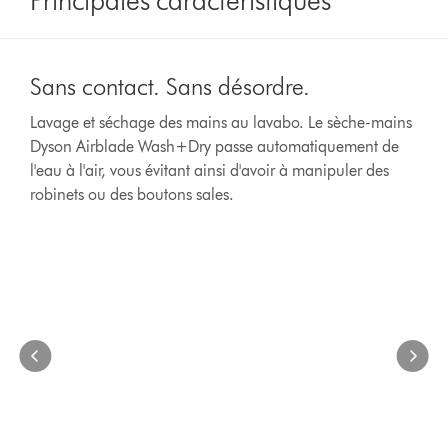
This
Sans
is
contact.
Sans contact. Sans désordre.
a
Sans
carousel
désordre.
Lavage et séchage des mains au lavabo. Le sèche-mains
with
Lavage
Dyson Airblade Wash+Dry passe automatiquement de
slides.
et
Use
l'eau à l'air, vous évitant ainsi d'avoir à manipuler des
séchage
Next
robinets ou des boutons sales.
des
and
mains
Previous
au
buttons
to
lavabo.
navigate,
Le
or
sèche-
jump
mains
to
Dyson Airblade Wash+Dry
a
passe
slide
automatiquement
with
de
the
l'eau
slide