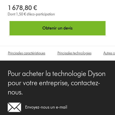
1 678,80 €
Dont 1,50 € d’éco-participation
Obtenir un devis
Principales caractéristiques
Principales technologies
Autres c
Pour acheter la technologie Dyson
pour votre entreprise, contactez-
nous.
Envoyez-nous un e-mail