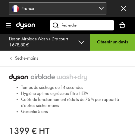
Sauter
France
les
pages
Votre
panier
Rechercher
est
des
Dyson Airblade Wash+Dry court
vide
produits
Obtenir un devis
1 678,80 €
Sèche-mains
Temps de séchage de 14 secondes
Hygiène optimale grâce au filtre HEPA
Coûts de fonctionnement réduits de 76 % par rapport à
d'autres sèche-mains¹
Garantie 5 ans
1399 € HT