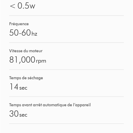
< 0.5
W
Fréquence
50-60
hz
Vitesse du moteur
81,000
rpm
Temps de séchage
14
sec
Temps avant arrêt automatique de l’appareil
30
sec