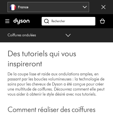
Sauter
France
les
pages
Votre
panier
Rechercher
est
des
vide
produits
Coiffures ondulées
Des tutoriels qui vous
inspireront
De la coupe lisse et raide aux ondulations amples, en
passant par les boucles volumineuses : la technologie de
soins pour les cheveux de Dyson a été conçue pour créer
une multitude de coiffures. Découvrez comment elle peut
vous aider à obtenir le style désiré avec nos tutoriels.
Comment réaliser des coiffures