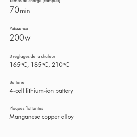
Temps de charge (complet)
70
min
Puissance
200
W
3 réglages de la chaleur
165ᵒC, 185ᵒC, 210ᵒC
Batterie
4-cell lithium-ion battery
Plaques flottantes
Manganese copper alloy