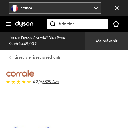
Sauter
France
les
pages
Votre
panier
Rechercher
est
des
vide
Lisseur Dyson Corrale™ Bleu Rose
produits
Me prévenir
Poudré 449,00 €
Lisseurs et lisseurs séchants
4.3 stars out of 5 from 3829
4.3
/5
3829 Avis
Avis