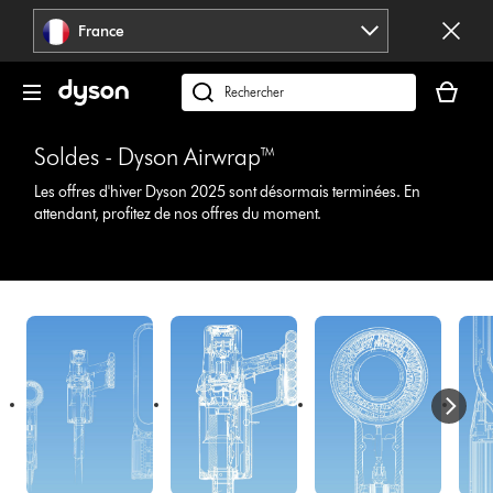
Sauter
France
les
pages
Votre
panier
Rechercher
est
des
vide
produits
Soldes - Dyson Airwrap™
Les offres d'hiver Dyson 2025 sont désormais terminées. En
attendant, profitez de nos offres du moment.