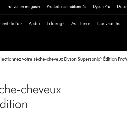
Trouver un magasin
Produits reconditionnés
Dyson Pro
Disco
ment de l'air
Audio
Éclairage
Assistance
Nouveautés
lectionnez votre sèche-cheveux Dyson Supersonic™ Édition Prof
èche-cheveux
dition