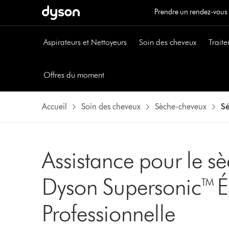
Prendre un rendez-vous
Aspirateurs et Nettoyeurs
Soin des cheveux
Traite
Offres du moment
Accueil
Soin des cheveux
Sèche-cheveux
Sé
Assistance pour le s
Dyson Supersonic™ É
Professionnelle