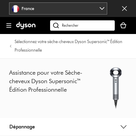
Sauter
France
les
pages
Votre
panier
Rechercher
est
des
vide
produits
Sélectionnez votre sèche-cheveux Dyson Supersonic™ Édition
Professionnelle
Assistance pour votre Sèche-
cheveux Dyson Supersonic™
Édition Professionnelle
Dépannage