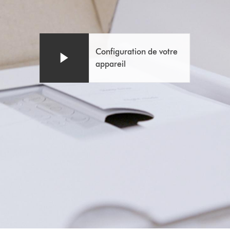
Afficher
Video
la
Transcript
transcription
de
Configuration de votre
la
appareil
vidéo