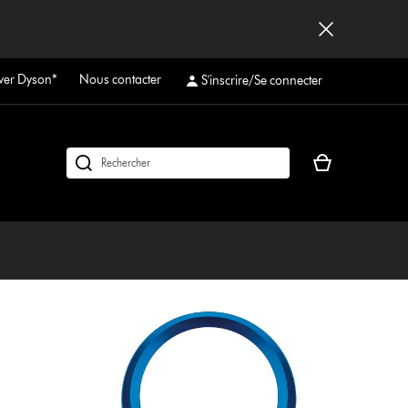
ver Dyson*
Nous contacter
S'inscrire/Se connecter
Votre
Rechercher
panier
des
est
produits
vide