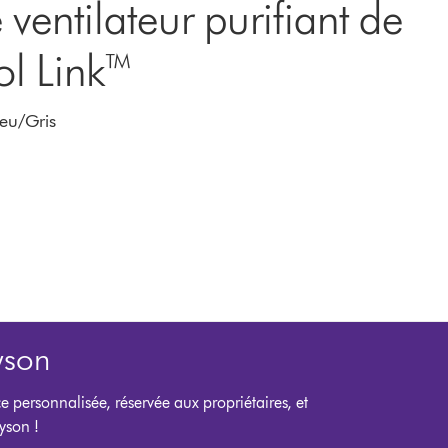
 ventilateur purifiant de
ol Link™
leu/Gris
yson
ce personnalisée, réservée aux propriétaires, et
yson !