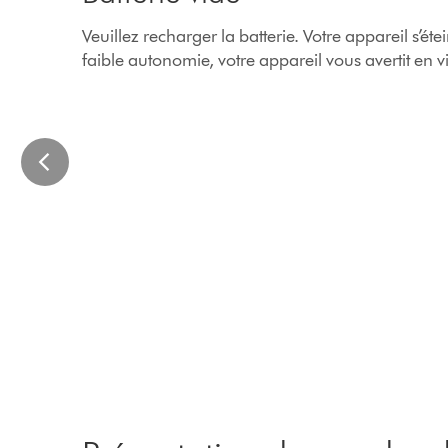
carousel
with
Veuillez recharger la batterie. Votre appareil s’éte
slides.
faible autonomie, votre appareil vous avertit en vib
Use
Next
and
Previous
buttons
to
navigate,
or
jump
to
a
slide
with
the
slide
dots.