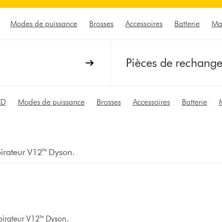
Modes de puissance
Brosses
Accessoires
Batterie
Ma
Pièces de rechang
CD
Modes de puissance
Brosses
Accessoires
Batterie
spirateur V12™ Dyson.
spirateur V12™ Dyson.