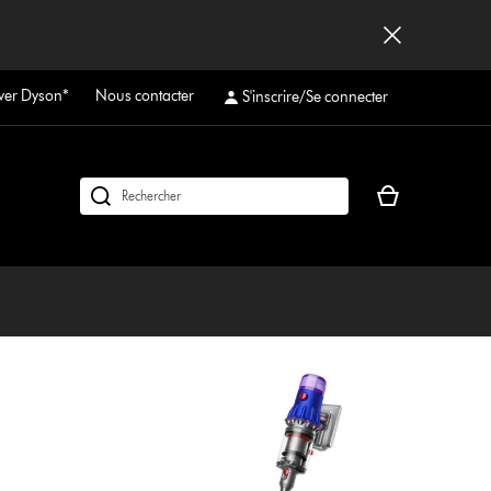
ver Dyson*
Nous contacter
S'inscrire/Se connecter
Votre
Rechercher
panier
des
est
produits
vide