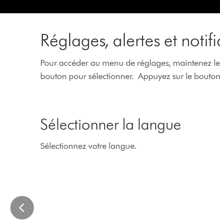
Réglages, alertes et notif
Pour accéder au menu de réglages, maintenez le 
bouton pour sélectionner. Appuyez sur le bouto
This
is
​Sélectionner la langue
a
carousel
with
Sélectionnez votre langue.
slides.
Use
Next
and
Previous
buttons