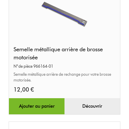
Semelle
Semelle métallique arrière de brosse
métallique
motorisée
arrière
N° de pièce 966164-01
de
Semelle métallique arrière de rechange pour votre brosse
brosse
motorisée.
motorisée
12,00 €
Ajouter au panier
Découvrir