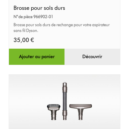
Brosse
Brosse pour sols durs
pour
N° de pièce 966902-01
sols
Brosse pour sols durs de rechange pour votre aspirateur
sans fil Dyson.
durs
35,00 €
Ajouter au panier
Découvrir