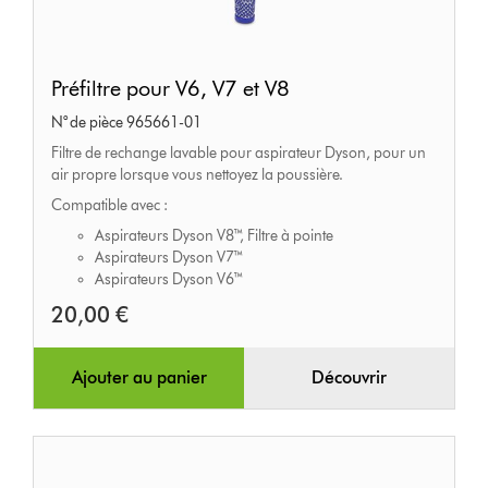
Préfiltre
Préfiltre pour V6, V7 et V8
pour
N° de pièce 965661-01
V6,
Filtre de rechange lavable pour aspirateur Dyson, pour un
V7
air propre lorsque vous nettoyez la poussière.
et
Compatible avec :
V8
Aspirateurs Dyson V8™, Filtre à pointe
Aspirateurs Dyson V7™
Aspirateurs Dyson V6™
20,00 €
Ajouter au panier
Découvrir