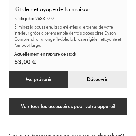
Kit
Kit de nettoyage de la maison
de
N° de pièce 968310-01
nettoyage
Éliminez la poussière, la saleté et les allergènes de votre
intérieur grâce à cet ensemble de trois accessoires Dyson
de
Comprend la rallonge flexible, la brosse rigide nettoyante et
la
l’embout large.
maison
Actuellement en rupture de stock
53,00 €
Me prévenir
Découvrir
Voir tous les accessoires pour votre appareil