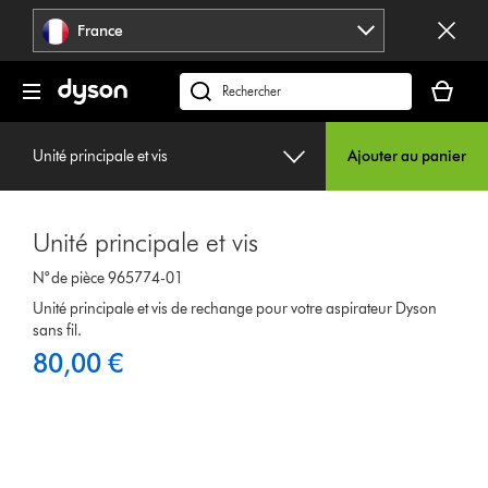
Sauter
France
les
pages
Votre
panier
Rechercher
est
des
vide
produits
Unité principale et vis
Ajouter au panier
Unité principale et vis
N° de pièce 965774-01
Unité principale et vis de rechange pour votre aspirateur Dyson
sans fil.
80,00 €