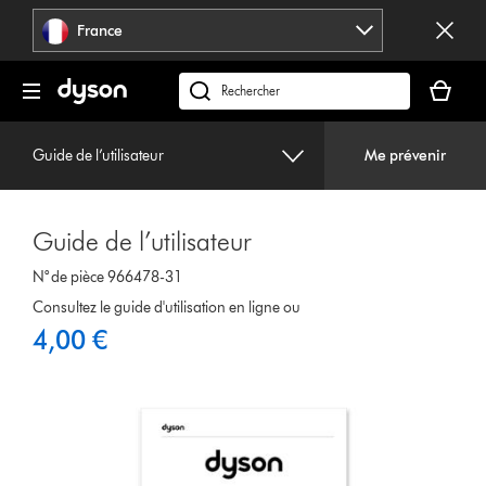
Sauter
France
les
pages
Votre
panier
Rechercher
est
des
vide
produits
Guide de l’utilisateur
Me prévenir
Guide de l’utilisateur
N° de pièce 966478-31
Consultez le guide d'utilisation en ligne ou
4,00 €