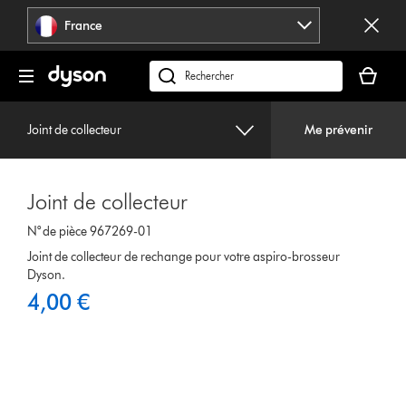
Sauter
France
les
pages
Votre
panier
Rechercher
est
des
vide
produits
Joint de collecteur
Me prévenir
Joint de collecteur
N° de pièce 967269-01
Joint de collecteur de rechange pour votre aspiro-brosseur
Dyson.
4,00 €