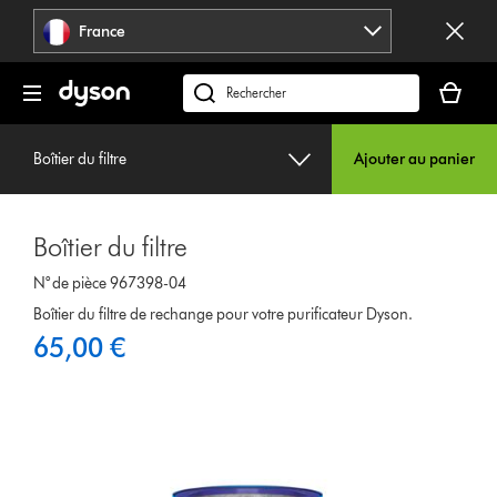
Sauter
France
les
pages
Votre
panier
Rechercher
est
des
vide
produits
Boîtier du filtre
Ajouter au panier
Boîtier du filtre
N° de pièce 967398-04
Boîtier du filtre de rechange pour votre purificateur Dyson.
65,00 €