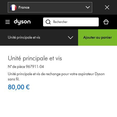
Sauter
France
les
pages
Votre
panier
Rechercher
est
des
vide
produits
Unité principale et vis
Ajouter au panier
Unité principale et vis
N° de pièce 967911-04
Unité principale et vis de rechange pour votre aspirateur Dyson
sans fil.
80,00 €