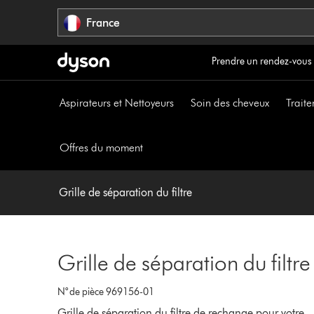
Sauter
France
les
pages
Prendre un rendez-vous
Aspirateurs et Nettoyeurs
Soin des cheveux
Traite
Offres du moment
Grille de séparation du filtre
Grille de séparation du filtre
N° de pièce 969156-01
Grille de séparation du filtre de rechange pour votre