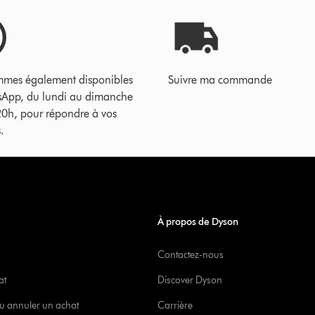
mes également disponibles
Suivre ma commande
sApp, du lundi au dimanche
20h, pour répondre à vos
.
À propos de Dyson
Contactez-nous
at
Discover Dyson
u annuler un achat
Carrière