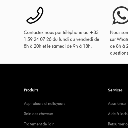
Contactez nous par téléphone au +33
Nous som
1 59 24 07 26 du lundi au vendredi de
sur What
8h à 20h et le samedi de 9h à 18h.
de 8h à 
questions
Produits
Services
Aspirateurs et nettoyeurs
Assistance
Soin des cheveux
Aide à l'ach
Traitement de l'air
Retourner o