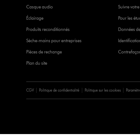
Casque audio
Suivre vot
Éclairage
Pour les étu
Produits reconditionnés
Données de
Sèche-mains pour entreprises
Identificat
Pièces de rechange
Contrefaçon
Plan du site
CGV
Politique de confidentialité
Politique sur les cookies
Paramètr