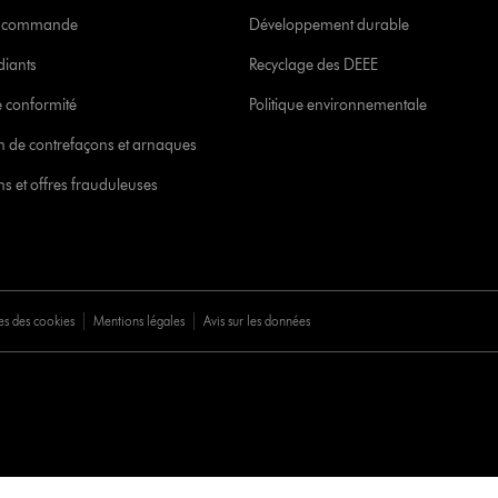
re commande
Développement durable
diants
Recyclage des DEEE
 conformité
Politique environnementale
ion de contrefaçons et arnaques
s et offres frauduleuses
es des cookies
Mentions légales
Avis sur les données