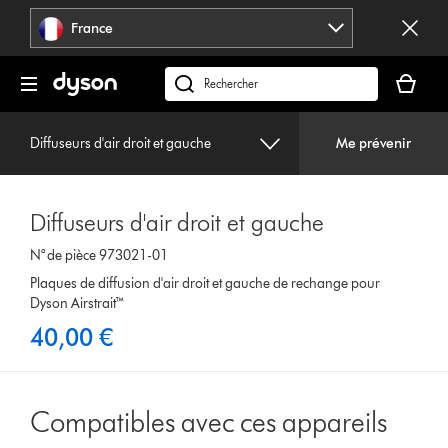
Sauter
France
les
pages
Votre
panier
Rechercher
est
des
vide
produits
Diffuseurs d'air droit et gauche
Me prévenir
Diffuseurs d'air droit et gauche
N° de pièce 973021-01
Plaques de diffusion d'air droit et gauche de rechange pour
Dyson Airstrait™
40,00 €
Compatibles avec ces appareils