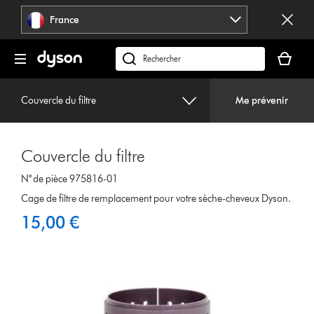
Sauter
France
les
pages
Votre
panier
Rechercher
est
des
vide
produits
Couvercle du filtre
Me prévenir
Couvercle du filtre
N° de pièce 975816-01
Cage de filtre de remplacement pour votre sèche-cheveux Dyson.
15,00 €