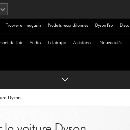
Trouver un magasin
Produits reconditionnés
Dyson Pro
Disco
ment de l'air
Audio
Éclairage
Assistance
Nouveautés
iture Dyson
r la voiture Dyson