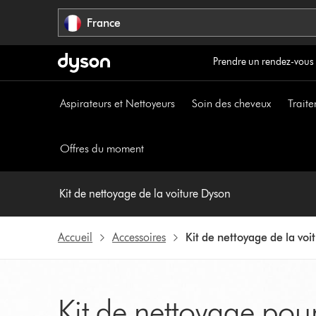
Sauter
France
les
pages
Prendre un rendez-vous
Aspirateurs et Nettoyeurs
Soin des cheveux
Traite
Offres du moment
Kit de nettoyage de la voiture Dyson
Accueil
Accessoires
Kit de nettoyage de la vo
Kit de nettoyage pou