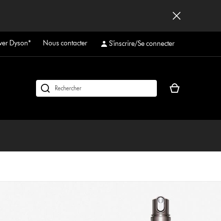
ver Dyson*
Nous contacter
S'inscrire/Se connecter
Votre
Rechercher
panier
des
est
produits
vide