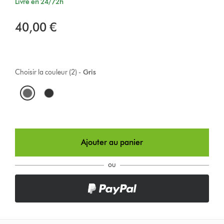
Livré en 24/72h
40,00 €
Choisir la couleur (2) -
Gris
O
p
t
Ajouter au panier
i
o
ou
n
s