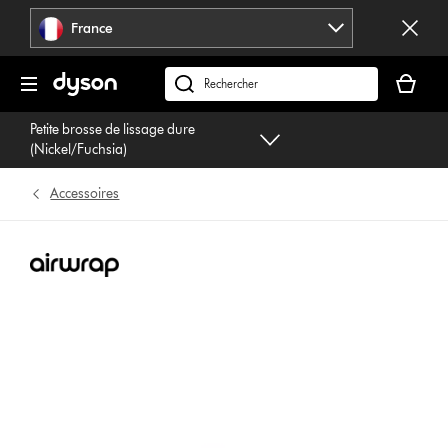
Sauter
France
les
pages
Votre
panier
Rechercher
est
des
Petite brosse de lissage dure
vide
produits
(Nickel/Fuchsia)
Accessoires