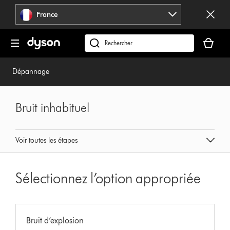
Sauter
France
les
pages
Votre
panier
Rechercher
est
des
vide
produits
Dépannage
Bruit inhabituel
Voir toutes les étapes
Sélectionnez l’option appropriée
Bruit d’explosion