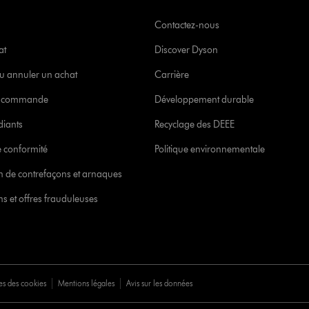
Contactez-nous
at
Discover Dyson
u annuler un achat
Carrière
re commande
Développement durable
diants
Recyclage des DEEE
 conformité
Politique environnementale
ion de contrefaçons et arnaques
s et offres frauduleuses
es des cookies
Mentions légales
Avis sur les données