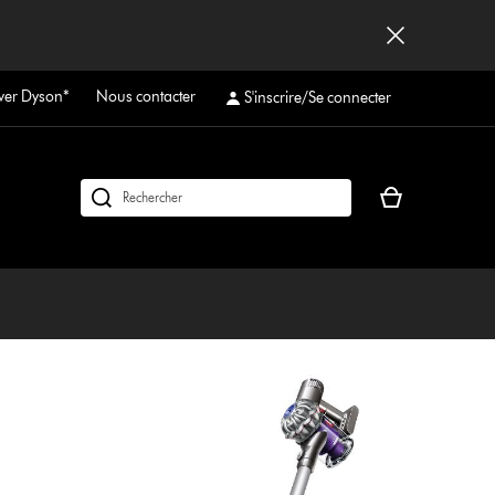
ver Dyson*
Nous contacter
S'inscrire/Se connecter
Votre
Rechercher
panier
des
est
produits
vide