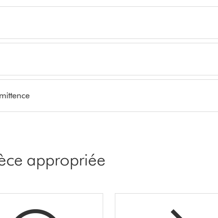
rmittence
pièce appropriée