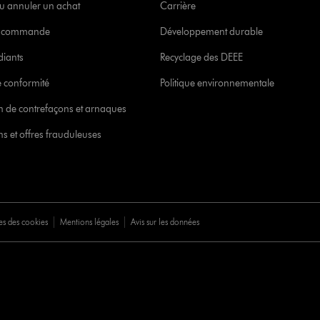
u annuler un achat
Carrière
re commande
Développement durable
diants
Recyclage des DEEE
 conformité
Politique environnementale
ion de contrefaçons et arnaques
s et offres frauduleuses
es des cookies
Mentions légales
Avis sur les données