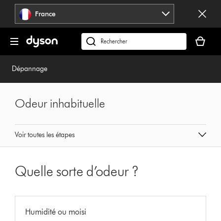
Sauter
France
les
pages
Votre
panier
Rechercher
est
des
vide
produits
Dépannage
Odeur inhabituelle
Voir toutes les étapes
Quelle sorte d’odeur ?
Humidité ou moisi