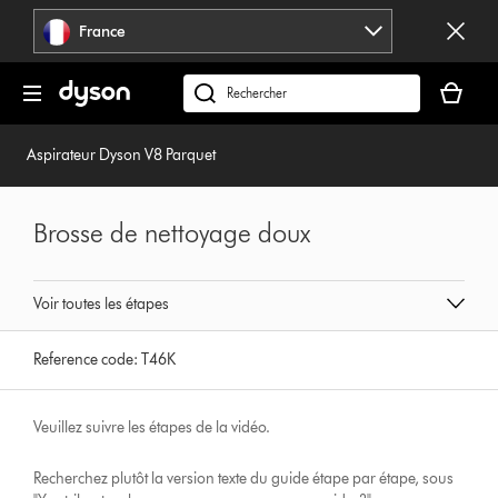
Sauter
France
les
pages
Votre
panier
Rechercher
est
des
vide
produits
Aspirateur Dyson V8 Parquet
Brosse de nettoyage doux
Voir toutes les étapes
Reference code:
T46K
Veuillez suivre les étapes de la vidéo.
Recherchez plutôt la version texte du guide étape par étape, sous