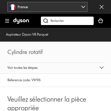
Sauter
France
les
pages
Votre
panier
Rechercher
est
des
vide
produits
Aspirateur Dyson V8 Parquet
Cylindre rotatif
Voir toutes les étapes
Reference code:
VW96
Veuillez sélectionner la pièce
appropriée