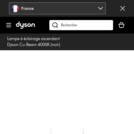
Sauter
France
les
pages
Votre
panier
Rechercher
est
des
Lampe à éclairage ascendant
vide
produits
Dyson Cu-Beam 4000K (noir)