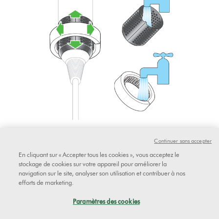
Continuer sans accepter
Étape 4
En cliquant sur « Accepter tous les cookies », vous acceptez le
stockage de cookies sur votre appareil pour améliorer la
Appliquez une noisette de shampooing clarifiant sur la brosse et
navigation sur le site, analyser son utilisation et contribuer à nos
utilisez-la pour frotter légèrement la cage du filtre. Rincer pendant
efforts de marketing.
20 secondes, jusqu'à ce que tout le shampooing soit éliminé.
Paramètres des cookies